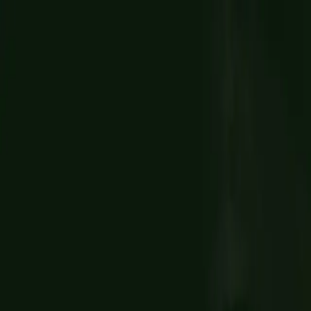
Belfast
Dublin
Dungannon
Omagh
Os nossos escritórios