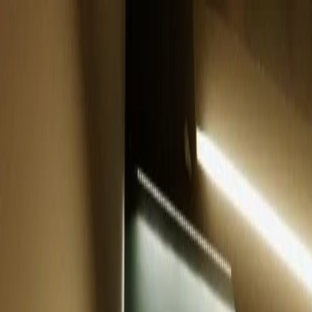
Belfast
Dublin
Dungannon
Omagh
Os nossos escritórios