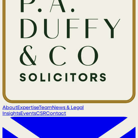
About
Expertise
Team
News & Legal
Insights
Events
CSR
Contact