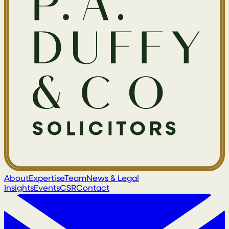
About
Expertise
Team
News & Legal
Insights
Events
CSR
Contact