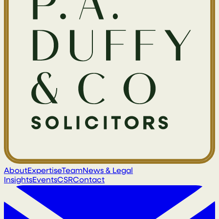
About
Expertise
Team
News & Legal
Insights
Events
CSR
Contact